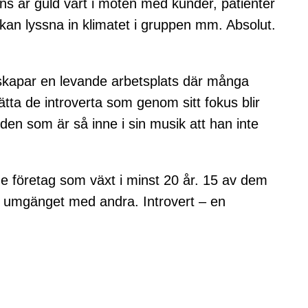
tens är guld värt i möten med kunder, patienter
an lyssna in klimatet i gruppen mm. Absolut.
m skapar en levande arbetsplats där många
ätta de introverta som genom sitt fokus blir
en som är så inne i sin musik att han inte
e företag som växt i minst 20 år. 15 av dem
a i umgänget med andra. Introvert – en