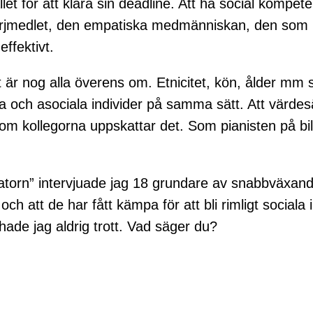
llet för att klara sin deadline. Att ha social kompe
mörjmedlet, den empatiska medmänniskan, den som k
ffektivt.
et är nog alla överens om. Etnicitet, kön, ålder m
la och asociala individer på samma sätt. Att värdes
m kollegorna uppskattar det. Som pianisten på bild
atorn” intervjuade jag 18 grundare av snabbväxand
och att de har fått kämpa för att bli rimligt social
ade jag aldrig trott. Vad säger du?