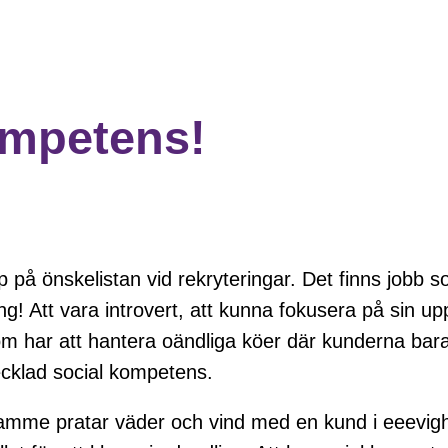
ompetens!
p på önskelistan vid rekryteringar. Det finns jobb
! Att vara introvert, att kunna fokusera på sin upp
om har att hantera oändliga köer där kunderna bara v
cklad social kompetens.
ramme pratar väder och vind med en kund i eeevig