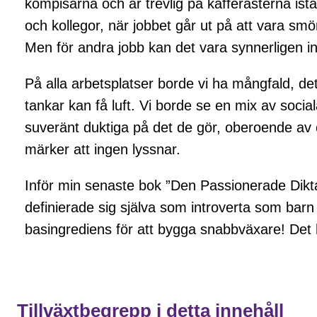
kompisarna och är trevlig på kafferasterna istä
och kollegor, när jobbet går ut på att vara s
Men för andra jobb kan det vara synnerligen ine
På alla arbetsplatser borde vi ha mångfald, d
tankar kan få luft. Vi borde se en mix av socia
suveränt duktiga på det de gör, oberoende av o
märker att ingen lyssnar.
Inför min senaste bok ”Den Passionerade Dikt
definierade sig själva som introverta som barn 
basingrediens för att bygga snabbväxare! Det h
Tillväxtbegrepp i detta innehåll