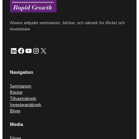
Ahrens erbjuder seminarium, böcker, och nätverk for tillväxt och
investerare.
LinkedIn
Facebook
YouTube
Instagram
X
Navigation
Seminarium
Böcker
Tillvaxtnätverk
Investerarnätverk
Blogg
Media
Filmer