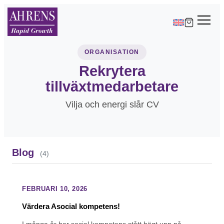
ORGANISATION
Rekrytera
tillväxtmedarbetare
Vilja och energi slår CV
Blog
(4)
FEBRUARI 10, 2026
Värdera Asocial kompetens!
I många år har social kompetens stått högt upp på