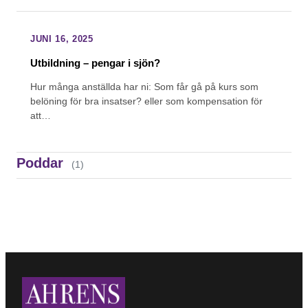
JUNI 16, 2025
Utbildning – pengar i sjön?
Hur många anställda har ni: Som får gå på kurs som
belöning för bra insatser? eller som kompensation för
att…
ENTREPRENÖRSDRIV – HUR LEDARSKAP OCH
TYDLIGHET SKAPAR TILLVÄXT, MED SAM ASTON,
Poddar
(1)
NETSET