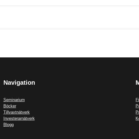
Navigation
Seminarium
F
Böcker
P
Tillvaxtnätverk
P
Investerarnätverk
K
Blogg