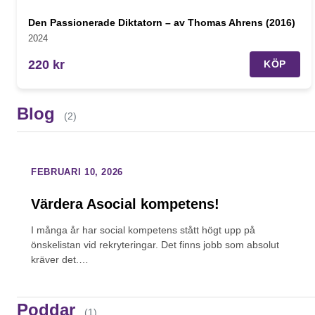
Den Passionerade Diktatorn – av Thomas Ahrens (2016)
2024
220 kr
KÖP
Blog
(2)
FEBRUARI 10, 2026
Värdera Asocial kompetens!
I många år har social kompetens stått högt upp på
önskelistan vid rekryteringar. Det finns jobb som absolut
kräver det.…
ENTREPRENÖRSDRIV – JS ENERGI – NYCKELTAL UTAN
BYRÅKRATI – SÅ LEDER PETER BORGMAN MED
Poddar
(1)