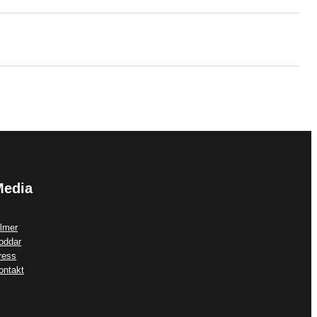
Media
ilmer
oddar
ress
ontakt