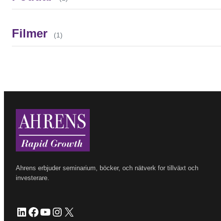
KÄNSLA OCH KOLL
Filmer
BRINN
(1)
Ahrens erbjuder seminarium, böcker, och nätverk for tillväxt och
investerare.
LinkedIn
Facebook
YouTube
Instagram
X