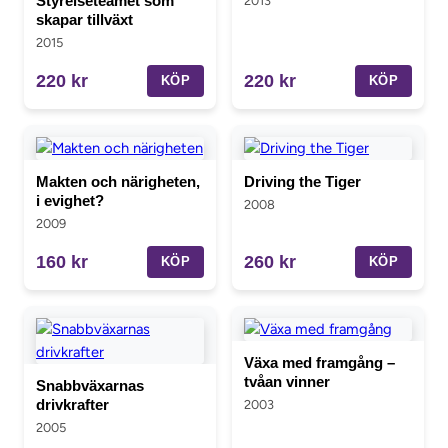
Styrelseteamet som
2013
skapar tillväxt
2015
220 kr
220 kr
KÖP
KÖP
Makten och närigheten,
Driving the Tiger
i evighet?
2008
2009
160 kr
260 kr
KÖP
KÖP
Växa med framgång –
tvåan vinner
Snabbväxarnas
drivkrafter
2003
2005