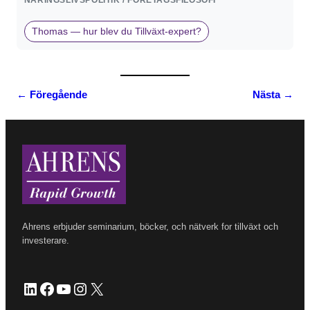
Thomas — hur blev du Tillväxt-expert?
← Föregående
Nästa →
Ahrens erbjuder seminarium, böcker, och nätverk for tillväxt och
investerare.
LinkedIn
Facebook
YouTube
Instagram
X