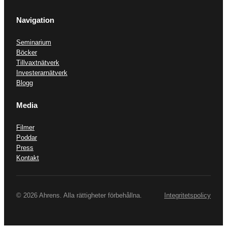
Navigation
Seminarium
Böcker
Tillvaxtnätverk
Investerarnätverk
Blogg
Media
Filmer
Poddar
Press
Kontakt
© 2026 Ahrens. Alla rättigheter förbehållna.
Integritetspolicy