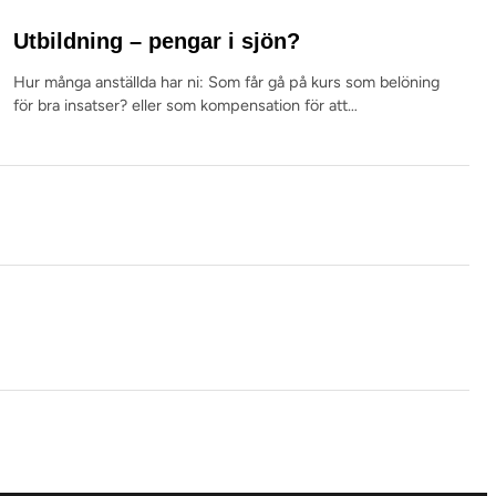
Utbildning – pengar i sjön?
Hur många anställda har ni: Som får gå på kurs som belöning
för bra insatser? eller som kompensation för att…
ENTREPRENÖRSDRIV – ATT SKRIVA BÖCKER FÖR ATT
POSITIONERA SIG SOM EXPERT
LA VILLA TRAVEL