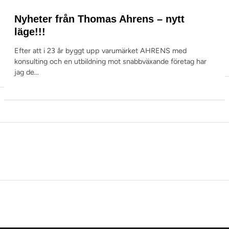
Nyheter från Thomas Ahrens – nytt
läge!!!
Efter att i 23 år byggt upp varumärket AHRENS med
konsulting och en utbildning mot snabbväxande företag har
jag de…
LEJONKULAN – TIPS FRÅN TILLVÄXTGURUN
SÄLJ & ENTREPRENÖRS PODDEN