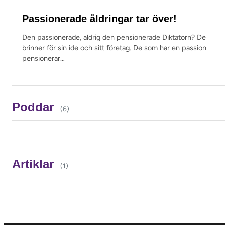
Passionerade åldringar tar över!
Den passionerade, aldrig den pensionerade Diktatorn? De
brinner för sin ide och sitt företag. De som har en passion
pensionerar…
Poddar
(6)
TILLVÄXTENTREPRENÖREN
ENTREPRENÖRSDRIV – FRÅN DISKOTEK TILL
TILLVÄXTGURU
Artiklar
DEN VILDA JAKTEN PÅ TILLVÄXT
(1)