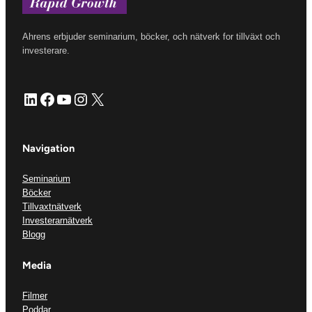
Ahrens erbjuder seminarium, böcker, och nätverk for tillväxt och
investerare.
LinkedIn
Facebook
YouTube
Instagram
X
Navigation
Seminarium
Böcker
Tillvaxtnätverk
Investerarnätverk
Blogg
Media
Filmer
Poddar