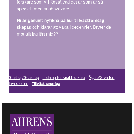
forskare som vill förstå vad det är som är så
speciellt med snabbväxare.
Ni är genuint nyfikna på hur tillväxtföretag
skapas och klarar att växa i decennier. Bryter de
mot allt jag lärt mig??
Start-up/Scale-up
·
Ledning för snabbväxare
·
Ägare/Styrelse
·
Investerare
·
Tillväxthungriga