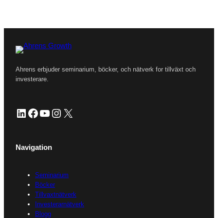
Ahrens erbjuder seminarium, böcker, och nätverk for tillväxt och
investerare.
LinkedIn
Facebook
YouTube
Instagram
X
Navigation
Seminarium
Böcker
Tillvaxtnätverk
Investerarnätverk
Blogg