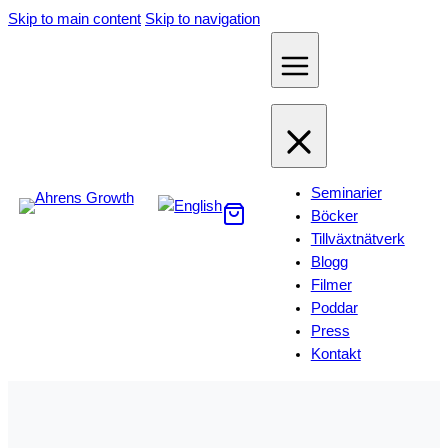
Hoppa
Skip to main content
Skip to navigation
till
innehåll
Seminarier
Böcker
Tillväxtnätverk
Blogg
Filmer
Poddar
Press
Kontakt