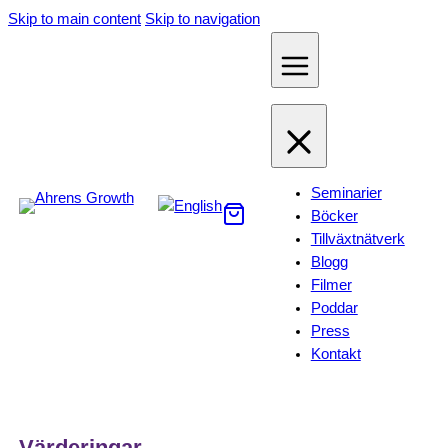
Hoppa
Skip to main content
Skip to navigation
till
innehåll
Seminarier
Böcker
Tillväxtnätverk
Blogg
Filmer
Poddar
Press
Kontakt
Värderingar