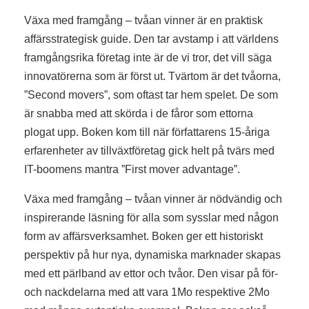
Växa med framgång – tvåan vinner är en praktisk
affärsstrategisk guide. Den tar avstamp i att världens
framgångsrika företag inte är de vi tror, det vill säga
innovatörerna som är först ut. Tvärtom är det tvåorna,
”Second movers”, som oftast tar hem spelet. De som
är snabba med att skörda i de fåror som ettorna
plogat upp. Boken kom till när författarens 15-åriga
erfarenheter av tillväxtföretag gick helt på tvärs med
IT-boomens mantra ”First mover advantage”.
Växa med framgång – tvåan vinner är nödvändig och
inspirerande läsning för alla som sysslar med någon
form av affärsverksamhet. Boken ger ett historiskt
perspektiv på hur nya, dynamiska marknader skapas
med ett pärlband av ettor och tvåor. Den visar på för-
och nackdelarna med att vara 1Mo respektive 2Mo