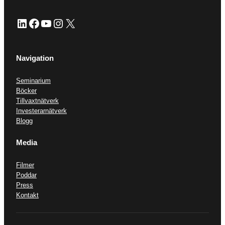
LinkedIn
Facebook
YouTube
Instagram
X
Navigation
Seminarium
Böcker
Tillvaxtnätverk
Investerarnätverk
Blogg
Media
Filmer
Poddar
Press
Kontakt