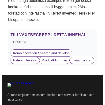
med många autentiska exempel. Boken ger också
konkreta råd till dig som vill bygga upp ett 2Mo-
företag och inte fastna i NIH(Not Invented Here) eller
bli uppfinnarjocke.
TILLVÄXTBEGREPP I DETTA INNEHÅLL
STRATEGI
Kombinnovation / Search and develop
Patent biter inte
Produktblomman
Tvåan vinner
Ahrens erbjuder seminarium, böcker, och nätverk for tillväxt och
investerare.