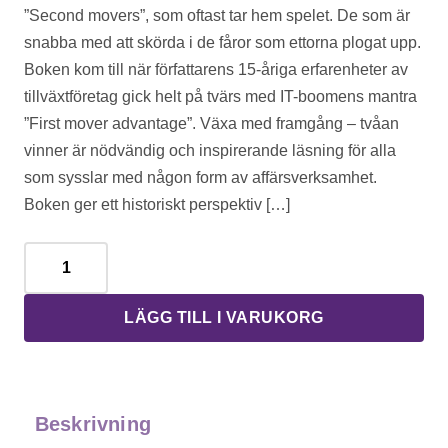
”Second movers”, som oftast tar hem spelet. De som är
snabba med att skörda i de fåror som ettorna plogat upp.
Boken kom till när författarens 15-åriga erfarenheter av
tillväxtföretag gick helt på tvärs med IT-boomens mantra
”First mover advantage”. Växa med framgång – tvåan
vinner är nödvändig och inspirerande läsning för alla
som sysslar med någon form av affärsverksamhet.
Boken ger ett historiskt perspektiv […]
Växa med framgång – tvåan vinner – av Thomas Ahrens (2003)
LÄGG TILL I VARUKORG
Beskrivning