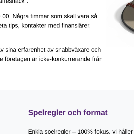
affesnack”.
19.00. Några timmar som skall vara så
reta tips, kontakter med finansiärer,
av sina erfarenhet av snabbväxare och
de företagen är icke-konkurrerande från
Spelregler och format
Enkla spelregler – 100% fokus, vi håller