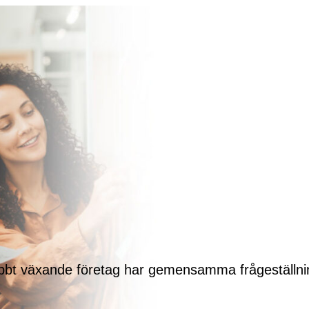
 snabbt växande företag har gemensamma frågeställnin