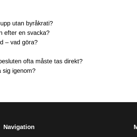
a upp utan byråkrati?
en efter en svacka?
ld – vad göra?
besluten ofta måste tas direkt?
a sig igenom?
Navigation