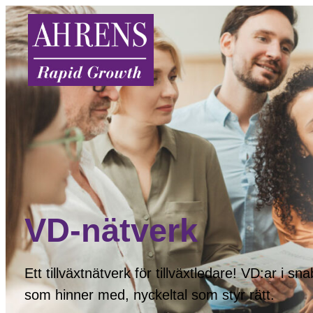
VD-nätverk
Ett tillväxtnätverk för tillväxtledare! VD:ar i
som hinner med, nyckeltal som styr rätt.