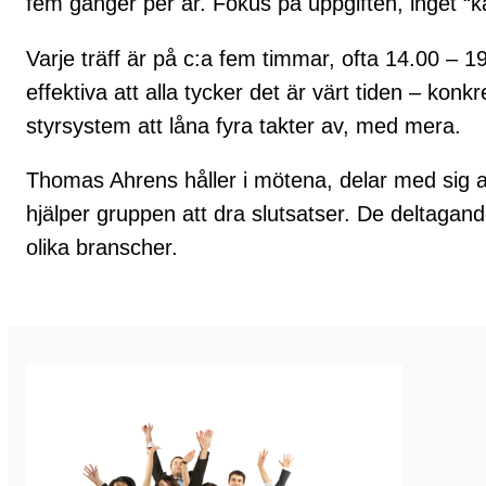
fem gånger per år. Fokus på uppgiften, inget “k
Varje träff är på c:a fem timmar, ofta 14.00 – 
effektiva att alla tycker det är värt tiden – konk
styrsystem att låna fyra takter av, med mera.
Thomas Ahrens håller i mötena, delar med sig 
hjälper gruppen att dra slutsatser. De deltagan
olika branscher.