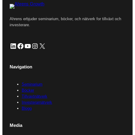
Ahrens erbjuder seminarium, böcker, och nätverk for tillväxt och
investerare.
LinkedIn
Facebook
YouTube
Instagram
X
Navigation
Seminarium
Böcker
Tillvaxtnätverk
Investerarnätverk
Blogg
Media