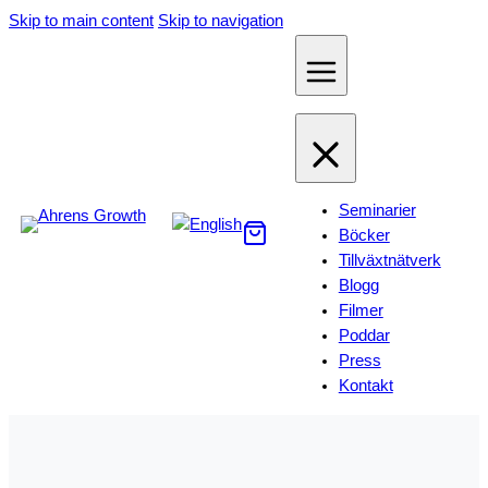
Hoppa
Skip to main content
Skip to navigation
till
innehåll
Seminarier
Böcker
Tillväxtnätverk
Blogg
Filmer
Poddar
Press
Kontakt