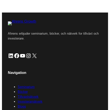
Ahrens erbjuder seminarium, böcker, och nätverk for tillväxt och
investerare.
LinkedIn
Facebook
YouTube
Instagram
X
Navigation
Seminarium
Böcker
Tillvaxtnätverk
Investerarnätverk
Blogg