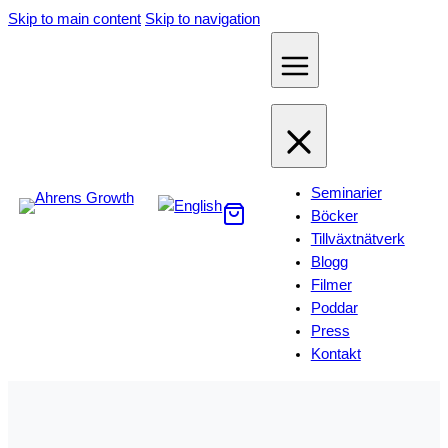
Hoppa
Skip to main content
Skip to navigation
till
innehåll
Seminarier
Böcker
Tillväxtnätverk
Blogg
Filmer
Poddar
Press
Kontakt