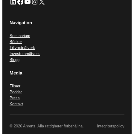
LinkedIn
Facebook
YouTube
Instagram
X
Navigation
Seminarium
Böcker
Tillvaxtnätverk
Investerarnätverk
Blogg
Media
Filmer
Poddar
Press
Kontakt
© 2026 Ahrens. Alla rättigheter förbehållna.
Integritetspolicy