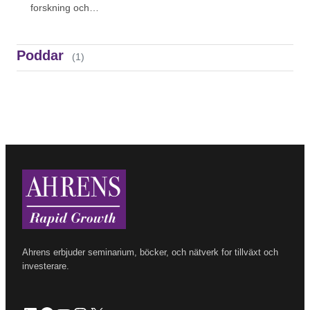
forskning och…
ENTREPRENÖRSDRIV – AXIO – SECOND MOVER
ADVANTAGE: DÄRFÖR VINNER DEN SOM KOPIERAR
Poddar
(1)
SMARTAST, MED JACOB NILSSON
Ahrens erbjuder seminarium, böcker, och nätverk for tillväxt och
investerare.