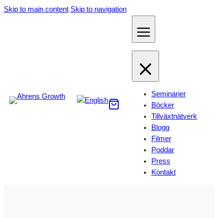
Hoppa
Skip to main content
Skip to navigation
till
innehåll
Seminarier
Böcker
Tillväxtnätverk
Blogg
Filmer
Poddar
Press
Kontakt