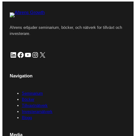
Ahrens erbjuder seminarium, böcker, och nätverk for tillväxt och
investerare.
LinkedIn
Facebook
YouTube
Instagram
X
Navigation
Seminarium
Böcker
Tillvaxtnätverk
Investerarnätverk
Blogg
Media