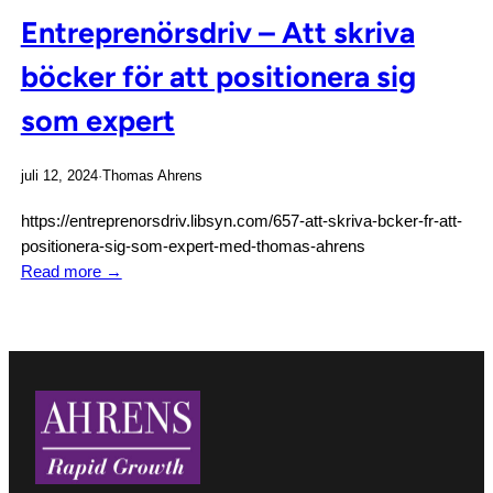
Entreprenörsdriv – Att skriva
böcker för att positionera sig
som expert
juli 12, 2024
·
Thomas Ahrens
https://entreprenorsdriv.libsyn.com/657-att-skriva-bcker-fr-att-
positionera-sig-som-expert-med-thomas-ahrens
Read more →