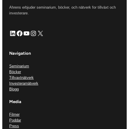
Ahrens erbjuder seminarium, böcker, och nätverk for tillväxt och
investerare.
LinkedIn
Facebook
YouTube
Instagram
X
Navigation
Seminarium
Böcker
Tillvaxtnätverk
Investerarnätverk
Blogg
Media
Filmer
Poddar
Press