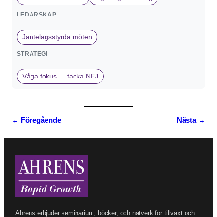
LEDARSKAP
Jantelagsstyrda möten
STRATEGI
Våga fokus — tacka NEJ
← Föregående
Nästa →
Ahrens erbjuder seminarium, böcker, och nätverk for tillväxt och