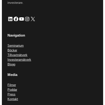
investerare.
LinkedIn
Facebook
YouTube
Instagram
X
Navigation
Seminarium
Böcker
Tillvaxtnätverk
Investerarnätverk
Blogg
Media
Filmer
Poddar
Press
Kontakt